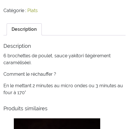
Catégorie :
Plats
Description
Description
6 brochettes de poulet, sauce yakitori (légèrement
caramélisée).
Comment le réchauffer ?
En le mettant 2 minutes au micro ondes ou 3 minutes au
four à 170°
Produits similaires