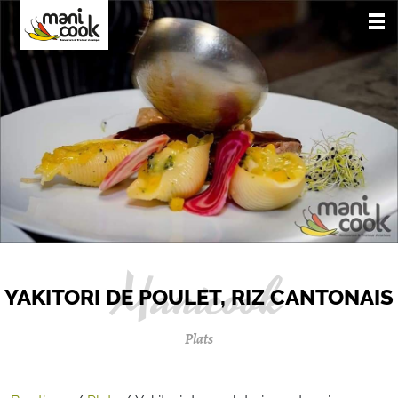
YAKITORI DE POULET, RIZ CANTONAIS
Plats