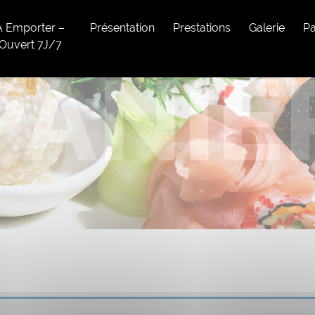
A Emporter –
Présentation
Prestations
Galerie
Pa
Ouvert 7J/7
PANIE