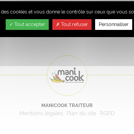
se des cookies et vous donne le contrôle sur ceux que vous sou
Tout accepter
Tout refuser
Personnaliser
MANICOOK TRAITEUR
Mentions légales
Plan du site
RGPD