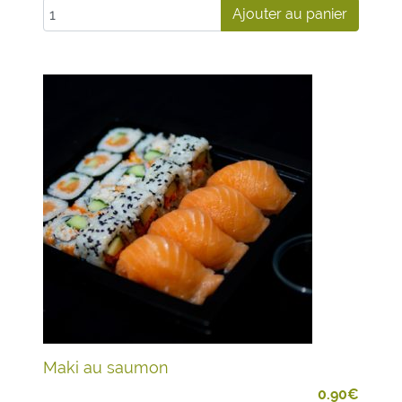
Ajouter au panier
Maki au saumon
0.90
€